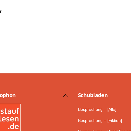
r
lophon
Schub­laden
Back
To
Besprechung – [Alle]
Top
Besprechung – [Fiktion]