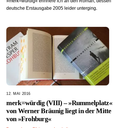
»merk=würdig« erinnere ich an den Roman, dessen
deutsche Erstausgabe 2005 leider unterging.
12. MAI 2016
merk=würdig (VIII) – »Rummelplatz«
von Werner Bräunig liegt in der Mitte
von »Frohburg«