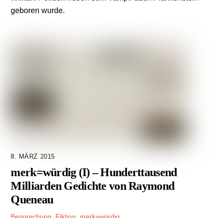
geboren wurde.
8. MÄRZ 2015
merk=würdig (I) – Hundert­tausend
Milliarden Gedichte von Raymond
Queneau
Besprechung
,
Fiktion
,
merk=würdig