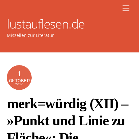
Skip
Men
to
lustauflesen.de
content
Miszellen zur Literatur
1
OKTOBER
2016
merk=würdig (XII) –
»Punkt und Linie zu
Fläche«: Die