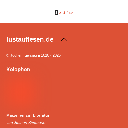
1
2
3
4
›
»
lustauflesen.de
Back
To
Top
© Jochen Kienbaum 2010 - 2026
Kolophon
Miszellen zur Literatur
von Jochen Kienbaum