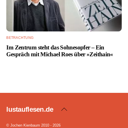
BETRACHTUNG
Im Zentrum steht das Sohnesopfer – Ein
Gespräch mit Michael Roes über »Zeithain«
lustauflesen.de
Back
To
Top
© Jochen Kienbaum 2010 - 2026