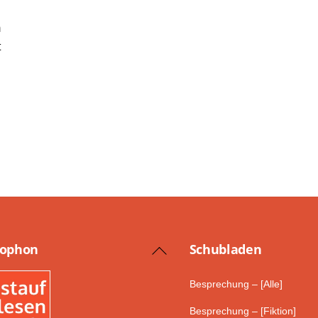
m
t
lophon
Schub­laden
Back
To
Besprechung – [Alle]
Top
Besprechung – [Fiktion]