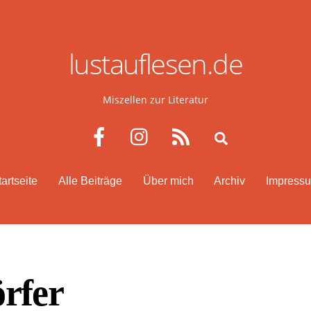
lustauflesen.de
Miszellen zur Literatur
Facebook
Instagram
RSS
Search
tartseite
Alle Beiträge
Über mich
Archiv
Impress
rfer