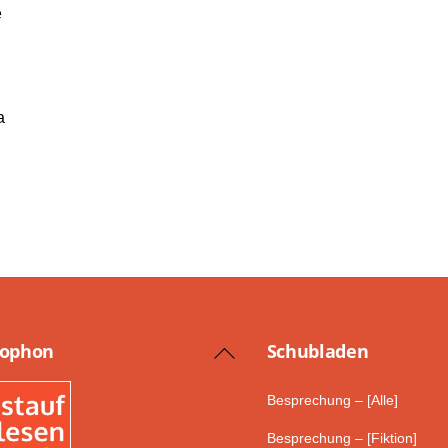
e
a
lophon
Schub­laden
Back
To
Besprechung – [Alle]
Top
Besprechung – [Fiktion]