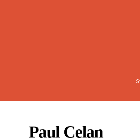
Skip
to
content
S
Paul Celan