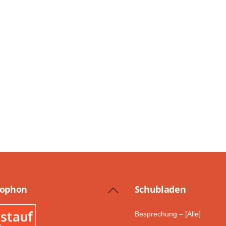
lophon
Schub­laden
Back
To
Besprechung – [Alle]
Top