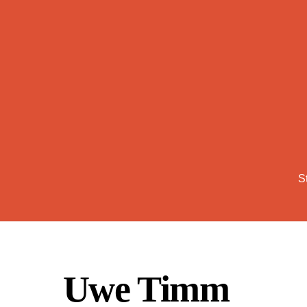
Skip
to
content
S
Uwe Timm