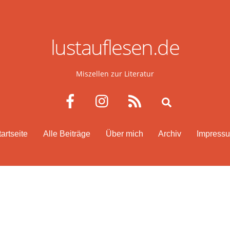
lustauflesen.de
Miszellen zur Literatur
Facebook
Instagram
RSS
Search
tartseite
Alle Beiträge
Über mich
Archiv
Impress