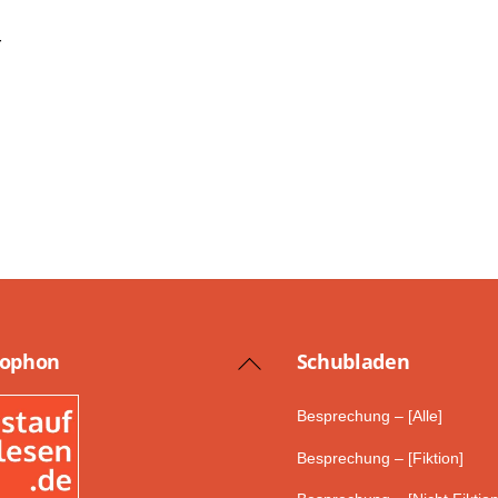
r
lophon
Schub­laden
Back
To
Besprechung – [Alle]
Top
Besprechung – [Fiktion]