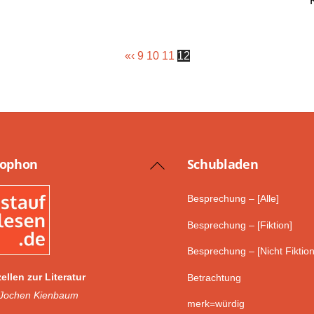
«
‹
9
10
11
12
lophon
Schub­laden
Back
To
Besprechung – [Alle]
Top
Besprechung – [Fiktion]
Besprechung – [Nicht Fiktion
ellen zur Literatur
Betrachtung
 Jochen Kienbaum
merk=würdig