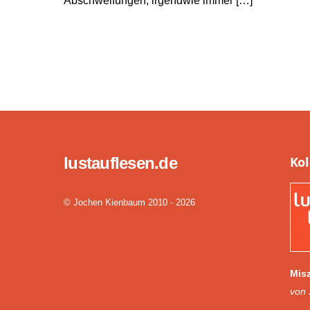
Abschweifungen, irgendwie immer […]
lustauflesen.de
Ko
© Jochen Kienbaum 2010 - 2026
Misz
von