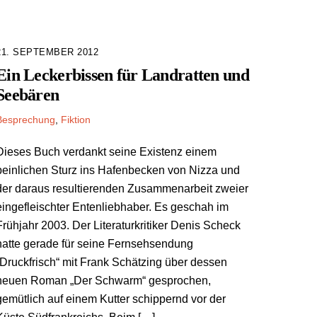
21. SEPTEMBER 2012
Ein Leckerbissen für Landratten und
Seebären
Besprechung
,
Fiktion
Dieses Buch verdankt seine Existenz einem
peinlichen Sturz ins Hafenbecken von Nizza und
der daraus resultierenden Zusammenarbeit zweier
eingefleischter Entenliebhaber. Es geschah im
Frühjahr 2003. Der Literaturkritiker Denis Scheck
hatte gerade für seine Fernsehsendung
„Druckfrisch“ mit Frank Schätzing über dessen
neuen Roman „Der Schwarm“ gesprochen,
gemütlich auf einem Kutter schippernd vor der