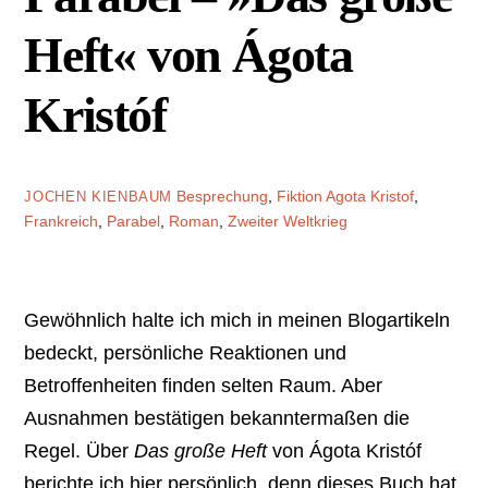
Heft« von Ágota
Kristóf
Besprechung
,
Fiktion
Agota Kristof
,
JOCHEN KIENBAUM
Frankreich
,
Parabel
,
Roman
,
Zweiter Weltkrieg
Gewöhnlich halte ich mich in meinen Blogartikeln
bedeckt, persönliche Reaktionen und
Betroffenheiten finden selten Raum. Aber
Ausnahmen bestätigen bekanntermaßen die
Regel. Über
Das große Heft
von Ágota Kristóf
berichte ich hier persönlich, denn dieses Buch hat