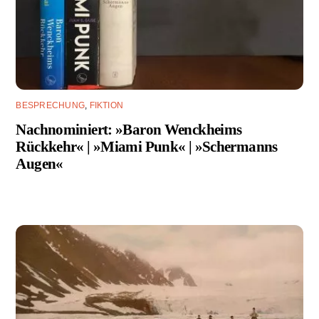
BESPRECHUNG
,
FIKTION
Nachnominiert: »Baron Wenckheims
Rückkehr« | »Miami Punk« | »Schermanns
Augen«