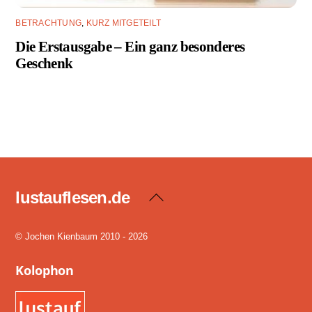
BETRACHTUNG
,
KURZ MITGETEILT
Die Erstausgabe – Ein ganz besonderes
Geschenk
lustauflesen.de
Back
To
Top
© Jochen Kienbaum 2010 - 2026
Kolophon