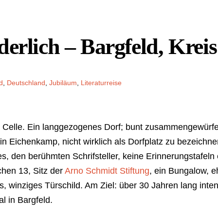
erlich – Bargfeld, Kreis
d
,
Deutschland
,
Jubiläum
,
Literaturreise
is Celle. Ein langgezogenes Dorf; bunt zusammengewürf
in Eichenkamp, nicht wirklich als Dorfplatz zu bezeichn
, den berühmten Schrifsteller, keine Erinnerungstafeln
chen 13, Sitz der
Arno Schmidt Stiftung
, ein Bungalow, e
, winziges Türschild. Am Ziel: über 30 Jahren lang inte
l in Bargfeld.