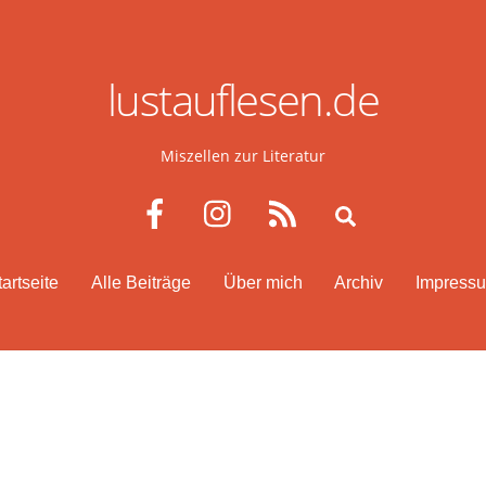
lustauflesen.de
Miszellen zur Literatur
Facebook
Instagram
RSS
Search
tartseite
Alle Beiträge
Über mich
Archiv
Impress