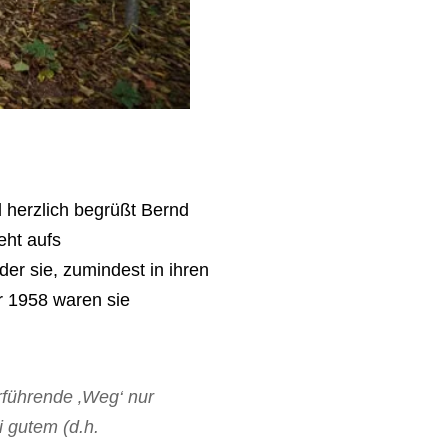
nd herzlich begrüßt Bernd
ht aufs
der sie, zumindest in ihren
r 1958 waren sie
rführende ‚Weg‘ nur
i gutem (d.h.