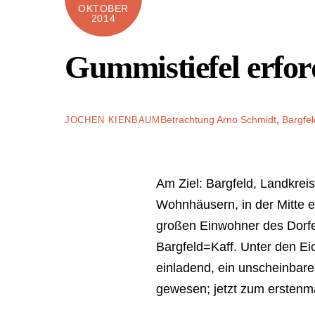
OKTOBER
2014
Gummistiefel erford
Betrachtung
Arno Schmidt
,
Bargfel
JOCHEN KIENBAUM
Am Ziel: Bargfeld, Landkre
Wohnhäusern, in der Mitte e
großen Einwohner des Dorfes
Bargfeld=Kaff. Unter den Ei
einladend, ein unscheinbares
gewesen; jetzt zum erstenma