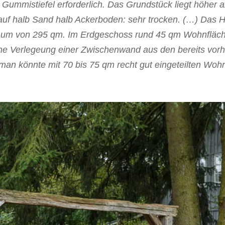
Gummistiefel erforderlich. Das Grundstück liegt höher a
auf halb Sand halb Ackerboden: sehr trocken. (…) Das H
um von 295 qm. Im Erdgeschoss rund 45 qm Wohnfläche
ache Verlegeung einer Zwischenwand aus den bereits vo
man könnte mit 70 bis 75 qm recht gut eingeteilten Wo