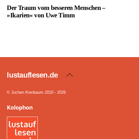
Der Traum vom besseren Menschen –
»Ikarien« von Uwe Timm
lustauflesen.de
Back
To
Top
© Jochen Kienbaum 2010 - 2026
Kolophon