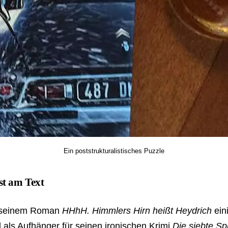
Ein poststrukturalistisches Puzzle
st am Text
it seinem Roman
HHhH. Himmlers Hirn heißt Heydrich
ein
 als Aufhänger für seinen ironischen Krimi
Die siebte Sp