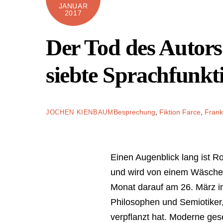
JANUAR
2017
Der Tod des Autors 
siebte Sprachfunkt
Besprechung
,
Fiktion
Farce
,
Frank
JOCHEN KIENBAUM
Einen Augenblick lang ist R
und wird von einem Wäschere
Monat darauf am 26. März in e
Philosophen und Semiotiker
verpflanzt hat. Moderne ges