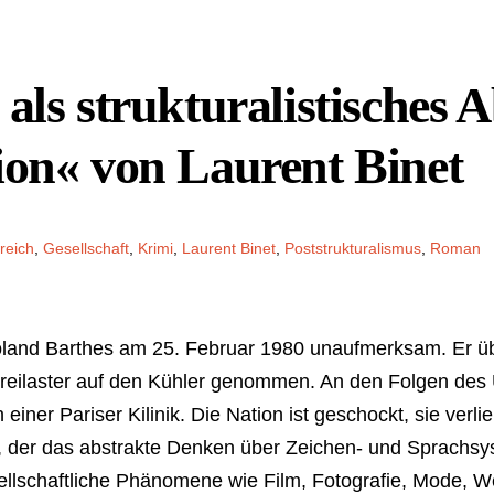
als strukturalistisches 
ion« von Laurent Binet
reich
,
Gesellschaft
,
Krimi
,
Laurent Binet
,
Poststrukturalismus
,
Roman
oland Barthes am 25. Februar 1980 unaufmerksam. Er üb
ilaster auf den Kühler genommen. An den Folgen des Un
iner Pariser Kilinik. Die Nation ist geschockt, sie verli
, der das abstrakte Denken über Zeichen- und Sprachsys
ellschaftliche Phänomene wie Film, Fotografie, Mode, W