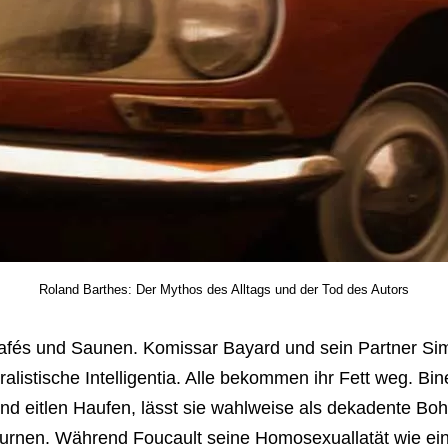
Roland Barthes: Der Mythos des Alltags und der Tod des Autors
 Cafés und Saunen. Komissar Bayard und sein Partner Si
uralistische Intelligentia. Alle bekommen ihr Fett weg. Bin
nd eitlen Haufen, lässt sie wahlweise als dekadente B
turnen. Während Foucault seine Homosexuallatät wie ein