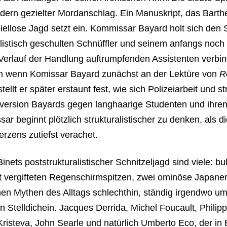
dern gezielter Mordanschlag. Ein Manuskript, das Barthes
iellose Jagd setzt ein. Kommissar Bayard holt sich de
alistisch geschulten Schnüffler und seinem anfangs noch 
Verlauf der Handlung auftrumpfenden Assistenten verbind
h wenn Komissar Bayard zunächst an der Lektüre von
R
stellt er später erstaunt fest, wie sich Polizeiarbeit und s
Aversion Bayards gegen langhaarige Studenten und ihre
r beginnt plötzlich strukturalistischer zu denken, als die
rzens zutiefst verachet.
nets poststrukturalistischer Schnitzeljagd sind viele: b
t vergifteten Regenschirmspitzen, zwei ominöse Japaner
n Mythen des Alltags schlechthin, ständig irgendwo um
in Stelldichein. Jacques Derrida, Michel Foucault, Philip
 Kristeva, John Searle und natürlich Umberto Eco, der i