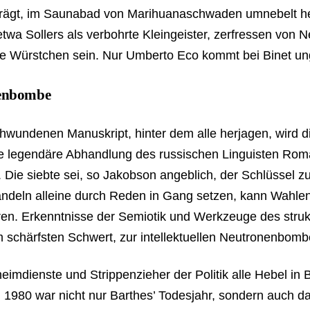
 trägt, im Saunabad von Marihuanaschwaden umnebelt he
twa Sollers als verbohrte Kleingeister, zerfressen von 
e Würstchen sein. Nur Umberto Eco kommt bei Binet u
nenbombe
schwundenen Manuskript, hinter dem alle herjagen, wird d
 die legendäre Abhandlung des russischen Linguisten Ro
. Die siebte sei, so Jakobson angeblich, der Schlüssel z
andeln alleine durch Reden in Gang setzen, kann Wahle
ren. Erkenntnisse der Semiotik und Werkzeuge des strukt
schärfsten Schwert, zur intellektuellen Neutronenbombe
imdienste und Strippenzieher der Politik alle Hebel in
1980 war nicht nur Barthes’ Todesjahr, sondern auch das