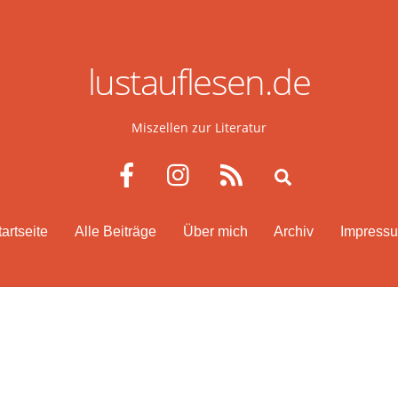
lustauflesen.de
Miszellen zur Literatur
Facebook
Instagram
RSS
Search
tartseite
Alle Beiträge
Über mich
Archiv
Impress