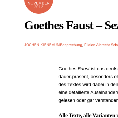
NOVEMBER
2012
Goethes Faust – Sez
Besprechung
,
Fiktion
Albrecht Sch
JOCHEN KIENBAUM
Goethes
Faust
ist das deut
dauer-präsent, besonders eh
des Textes wird dabei in den
eine detailierte Auseinande
gelesen oder gar verstande
Alle Texte, alle Variant