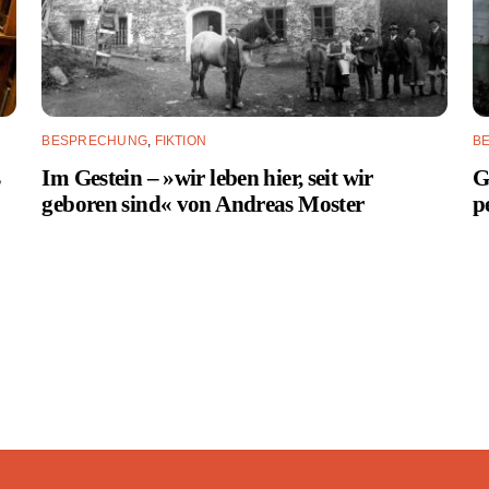
BESPRECHUNG
,
FIKTION
B
s
Im Gestein – »wir leben hier, seit wir
G
geboren sind« von Andreas Moster
p