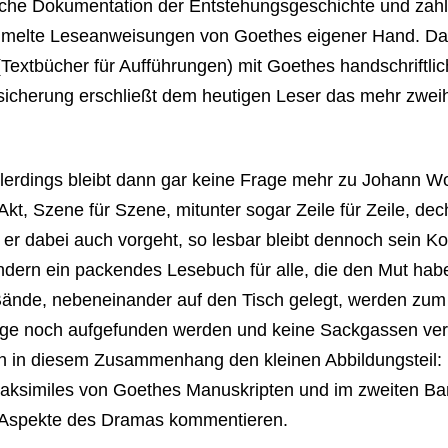
iche Dokumentation der Entstehungsgeschichte und zahl
ammelte Leseanweisungen von Goethes eigener Hand. D
Textbücher für Aufführungen) mit Goethes handschriftli
tsicherung erschließt dem heutigen Leser das mehr zwei
erdings bleibt dann gar keine Frage mehr zu Johann W
 Akt, Szene für Szene, mitunter sogar Zeile für Zeile, de
 er dabei auch vorgeht, so lesbar bleibt dennoch sein K
ondern ein packendes Lesebuch für alle, die den Mut ha
ände, nebeneinander auf den Tisch gelegt, werden zum 
ge noch aufgefunden werden und keine Sackgassen verz
h in diesem Zusammenhang den kleinen Abbildungsteil: 
Faksimiles von Goethes Manuskripten und im zweiten Ba
he Aspekte des Dramas kommentieren.