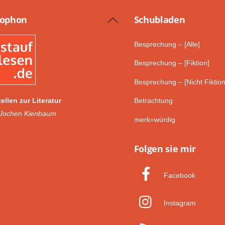
lophon
Schub­laden
Back
To
Besprechung – [Alle]
Top
Besprechung – [Fiktion]
Besprechung – [Nicht Fiktion
ellen zur Literatur
Betrachtung
 Jochen Kienbaum
merk=würdig
Folgen sie mir
Facebook
Instagram