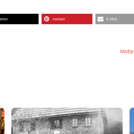
teilen
merken
E-Mail
Moby 