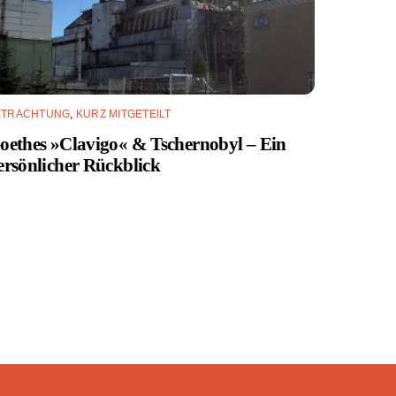
ETRACHTUNG
,
KURZ MITGETEILT
oethes »Clavigo« & Tschernobyl – Ein
ersönlicher Rückblick