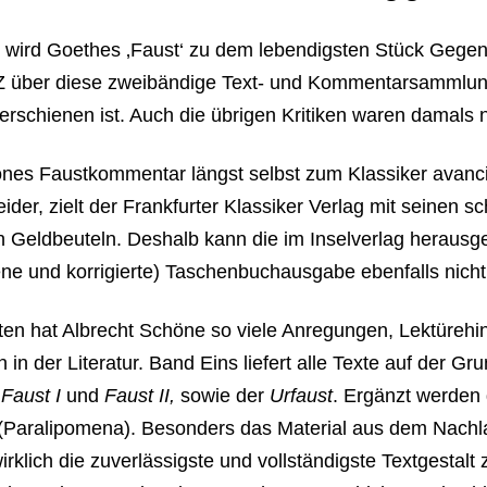
n wird Goethes ‚Faust‘ zu dem lebendigsten Stück Gegenwa
FAZ über diese zweibändige Text- und Kommentarsammlung
erschienen ist. Auch die übrigen Kritiken waren damals 
nes Faustkommentar längst selbst zum Klassiker avancier
 leider, zielt der Frankfurter Klassiker Verlag mit seinen
n Geldbeuteln. Deshalb kann die im Inselverlag herausg
e und korrigierte) Taschenbuchausgabe ebenfalls nicht
ten hat Albrecht Schöne so viele Anregungen, Lektürehi
en in der Literatur. Band Eins liefert alle Texte auf der G
d
Faust I
und
Faust II,
sowie der
Urfaust
. Ergänzt werden
(Paralipomena). Besonders das Material aus dem Nach
irklich die zuverlässigste und vollständigste Textgestalt