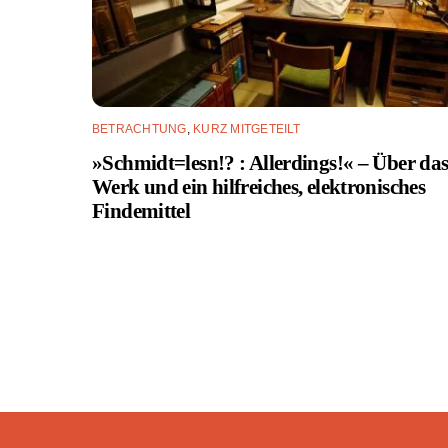
BETRACHTUNG
,
KURZ MITGETEILT
»Schmidt=lesn!? : Allerdings!« – Über da
Werk und ein hilfreiches, elektronisches
Findemittel