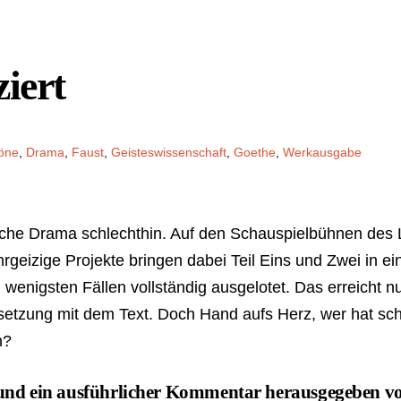
iert
öne
,
Drama
,
Faust
,
Geisteswissenschaft
,
Goethe
,
Werkausgabe
sche Drama schlechthin. Auf den Schauspielbühnen des L
rgeizige Projekte bringen dabei Teil Eins und Zwei in e
 wenigsten Fällen vollständig ausgelotet. Das erreicht n
rsetzung mit dem Text. Doch Hand aufs Herz, wer hat sch
n?
en und ein ausführlicher Kommentar herausgegeben v