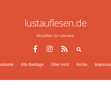
lustauflesen.de
Miszellen zur Literatur
Facebook
Instagram
RSS
Search
tartseite
Alle Beiträge
Über mich
Archiv
Impress