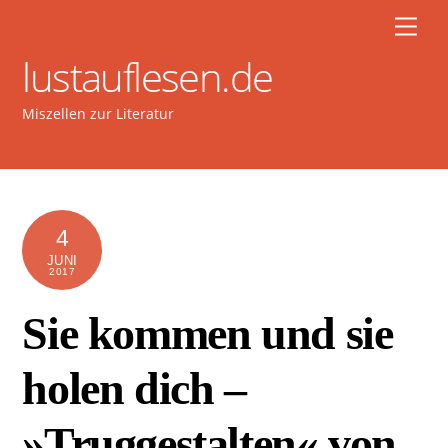
Skip
Men
to
lustauflesen.de
content
Miszellen zur Literatur
4
JUNI
2017
Sie kommen und sie
holen dich –
»Truggestalten« von