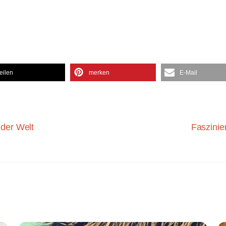
teilen
merken
E-Mail
 der Welt
Faszinie