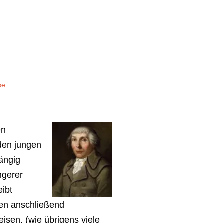
se
en
den jungen
hängig
üngerer
eibt
ten anschließend
isen. (wie übrigens viele