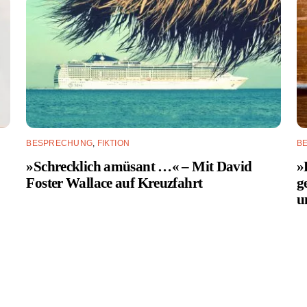
BESPRECHUNG
,
FIKTION
B
»Schrecklich amüsant …« – Mit David
»
Foster Wallace auf Kreuzfahrt
g
u