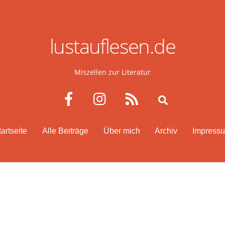
lustauflesen.de
Miszellen zur Literatur
Facebook
Instagram
RSS
Search
tartseite
Alle Beiträge
Über mich
Archiv
Impress