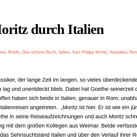
oritz durch Italien
hes
,
Briefe
,
Das schöne Buch
,
Italien
,
Karl Philipp Moritz
,
Klassiker
,
Rei
Klassiker, der lange Zeit im langen, so vieles überdeckend
lag und unentdeckt blieb. Dabei hat Goethe seinerzeit 
offen haben sich beide in Italien, genauer in Rom; unab
talienreisen angetreten. „Moritz ist hier. Er ist wie ein j
oethe in seine Reiseaufzeichnungen und auch Moritz schr
ng mit dem großen Kollegen aus Weimar. Beide verfass
das Sehnsuchtsland Italien und über den Verlauf ihrer Re