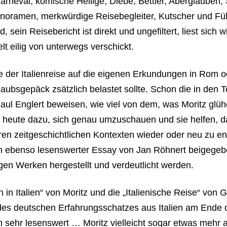
arneval, komische Heilige, Diebe, Bettler, Aberglauben,
oramen, merkwürdige Reisebegleiter, Kutscher und Führe
d, sein Reisebericht ist direkt und ungefiltert, liest sich 
t eilig von unterwegs verschickt.
be der Italienreise auf die eigenen Erkundungen in Rom
ubsgepäck zsätzlich belastet sollte. Schon die in den 
aul Englert beweisen, wie viel von dem, was Moritz glühe
 heute dazu, sich genau umzuschauen und sie helfen, d
ren zeitgeschichtlichen Kontexten wieder oder neu zu e
 ein ebenso lesenswerter Essay von Jan Röhnert beigege
gen Werken hergestellt und verdeutlicht werden.
 in Italien“ von Moritz und die „Italienische Reise“ vo
es deutschen Erfahrungsschatzes aus Italien am Ende 
 sehr lesenswert … Moritz vielleicht sogar etwas mehr 