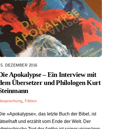
15. DEZEMBER 2016
Die Apokalypse – Ein Interview mit
dem Übersetzer und Philologen Kurt
Steinmann
Besprechung
,
Fiktion
Die »Apokalypse«, das letzte Buch der Bibel, ist
rätselhaft und erzählt vom Ende der Welt. Der
altgriechische Text der Antike ist seiner visionären