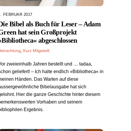
2. FEBRUAR 2017
Die Bibel als Buch für Leser – Adam
Green hat sein Großprojekt
»Bibliotheca« abgeschlossen
Betrachtung
,
Kurz Mitgeteilt
Vor zweieinhalb Jahren bestellt und … tadaa,
schon geliefert! – Ich halte endlich »Bibliotheca« in
meinen Händen. Das Warten auf diese
aussergewöhnliche Bibelausgabe hat sich
gelohnt. Hier die ganze Geschichte hinter diesem
bemerkenswerten Vorhaben und seinem
bibliophilen Ergebnis.