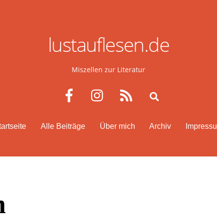
lustauflesen.de
Miszellen zur Literatur
Facebook
Instagram
RSS
Search
tartseite
Alle Beiträge
Über mich
Archiv
Impress
h