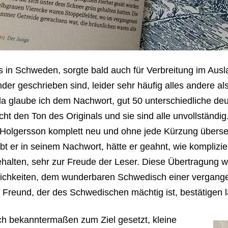
s in Schweden, sorgte bald auch für Verbreitung im Aus
inder geschrieben sind, leider sehr häufig alles andere a
 da glaube ich dem Nachwort, gut 50 unterschiedliche de
icht den Ton des Originals und sie sind alle unvollständi
Holgersson komplett neu und ohne jede Kürzung übersetzt
t er in seinem Nachwort, hätte er geahnt, wie kompliz
ehalten, sehr zur Freude der Leser. Diese Übertragung w
lichkeiten, dem wunderbaren Schwedisch einer vergangen
 Freund, der des Schwedischen mächtig ist, bestätigen l
ich bekanntermaßen zum Ziel gesetzt, kleine