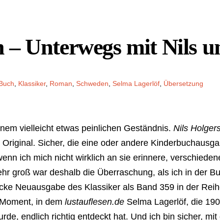
 – Unterwegs mit Nils 
Buch
,
Klassiker
,
Roman
,
Schweden
,
Selma Lagerlöf
,
Übersetzung
inem vielleicht etwas peinlichen Geständnis.
Nils Holger
s Original. Sicher, die eine oder andere Kinderbuchausga
nn ich mich nicht wirklich an sie erinnere, verschieden
ehr groß war deshalb die Überraschung, als ich in der 
dicke Neuausgabe des Klassiker als Band 359 in der Rei
r Moment, in dem
lustauflesen.de
Selma Lagerlöf, die 190
urde, endlich richtig entdeckt hat. Und ich bin sicher, m