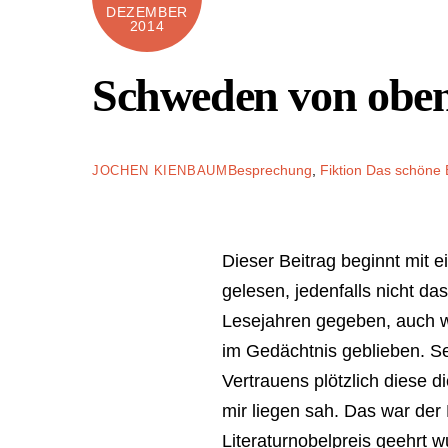
DEZEMBER
2014
Schweden von oben
Besprechung
,
Fiktion
Das schöne 
JOCHEN KIENBAUM
Dieser Beitrag beginnt mit e
gelesen, jedenfalls nicht da
Lesejahren gegeben, auch we
im Gedächtnis geblieben. S
Vertrauens plötzlich diese 
mir liegen sah. Das war de
Literaturnobelpreis geehrt w