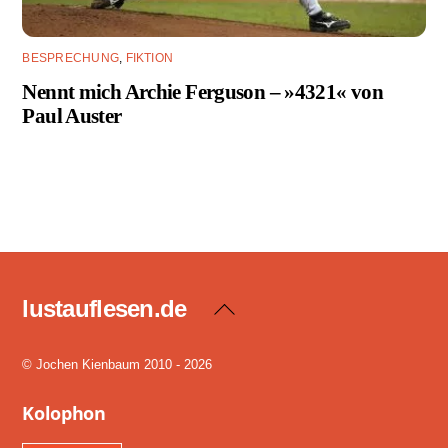
BESPRECHUNG
,
FIKTION
Nennt mich Archie Ferguson – »4321« von
Paul Auster
lustauflesen.de
Back
To
Top
© Jochen Kienbaum 2010 - 2026
Kolophon