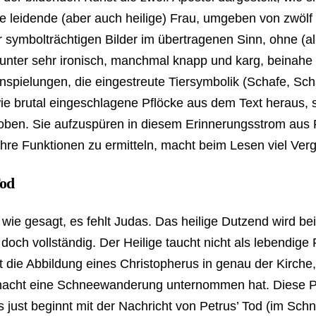
ie leidende (aber auch heilige) Frau, umgeben von zwöl
r symbolträchtigen Bilder im übertragenen Sinn, ohne (al
tunter sehr ironisch, manchmal knapp und karg, beinahe 
Anspielungen, die eingestreute Tiersymbolik (Schafe, Sc
ie brutal eingeschlagene Pflöcke aus dem Text heraus, 
hoben. Sie aufzuspüren in diesem Erinnerungsstrom aus 
 ihre Funktionen zu ermitteln, macht beim Lesen viel Ver
Tod
, wie gesagt, es fehlt Judas. Das heilige Dutzend wird be
doch vollständig. Der Heilige taucht nicht als lebendige 
gt die Abbildung eines Christopherus in genau der Kirche,
ernacht eine Schneewanderung unternommen hat. Diese Po
s just beginnt mit der Nachricht von Petrus’ Tod (im Sc