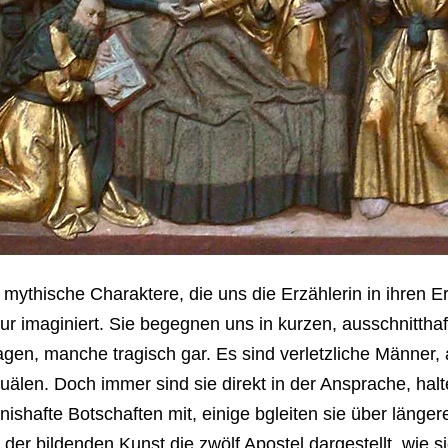
mythische Charaktere, die uns die Erzählerin in ihren Er
 nur imaginiert. Sie begegnen uns in kurzen, ausschnitth
agen, manche tragisch gar. Es sind verletzliche Männer,
uälen. Doch immer sind sie direkt in der Ansprache, hal
hnishafte Botschaften mit, einige bgleiten sie über läng
n der bildenden Kunst die zwölf Apostel dargestellt, wie 