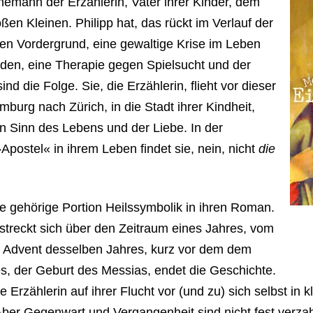
Ehemann der Erzählerin, Vater ihrer Kinder, dem
en Kleinen. Philipp hat, das rückt im Verlauf der
en Vordergrund, eine gewaltige Krise im Leben
lden, eine Therapie gegen Spielsucht und der
nd die Folge. Sie, die Erzählerin, flieht vor dieser
burg nach Zürich, in die Stadt ihrer Kindheit,
n Sinn des Lebens und der Liebe. In der
postel« in ihrem Leben findet sie, nein, nicht
die
e gehörige Portion Heilssymbolik in ihren Roman.
rstreckt sich über den Zeitraum eines Jahres, vom
n Advent desselben Jahres, kurz vor dem dem
s, der Geburt des Messias, endet die Geschichte.
e Erzählerin auf ihrer Flucht vor (und zu) sich selbst in k
 Aber Gegenwart und Vergangenheit sind nicht fest verza