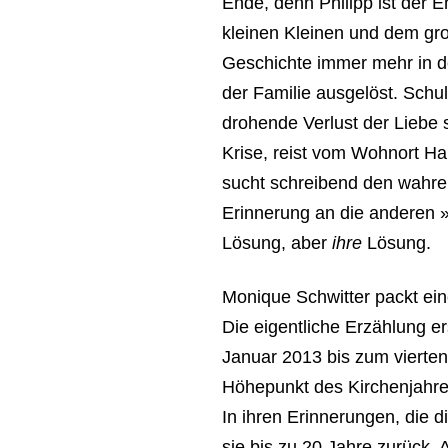
Ende, denn Philipp ist der 
kleinen Kleinen und dem groß
Geschichte immer mehr in d
der Familie ausgelöst. Schu
drohende Verlust der Liebe si
Krise, reist vom Wohnort Ham
sucht schreibend den wahre
Erinnerung an die anderen »A
Lösung, aber
ihre
Lösung.
Monique Schwitter packt ein
Die eigentliche Erzählung e
Januar 2013 bis zum vierte
Höhepunkt des Kirchenjahre
In ihren Erinnerungen, die di
sie bis zu 20 Jahre zurück.