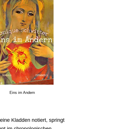
Eins im Andern
leine Kladden notiert, springt
hnt im chronologischen