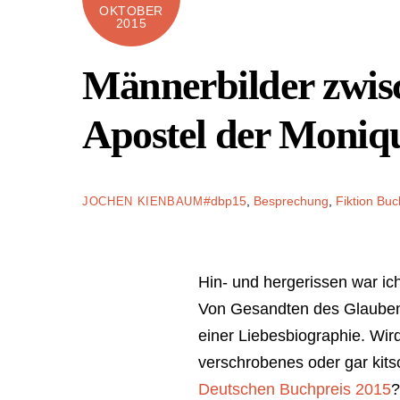
OKTOBER
2015
Männerbilder zwisc
Apostel der Moniq
#dbp15
,
Besprechung
,
Fiktion
Buc
JOCHEN KIENBAUM
Hin- und hergerissen war ic
Von Gesandten des Glaubens
einer Liebesbiographie. Wir
verschrobenes oder gar kit
Deutschen Buchpreis 2015
?