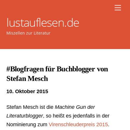
Skip
Men
to
lustauflesen.de
content
Miszellen zur Literatur
#Blogfragen für Buchblogger von
Stefan Mesch
10. Oktober 2015
Stefan Mesch ist die
Machine Gun der
Literaturblogger
, so heißt es jedenfalls in der
Nominierung zum
Virenschleuderpreis 2015
.