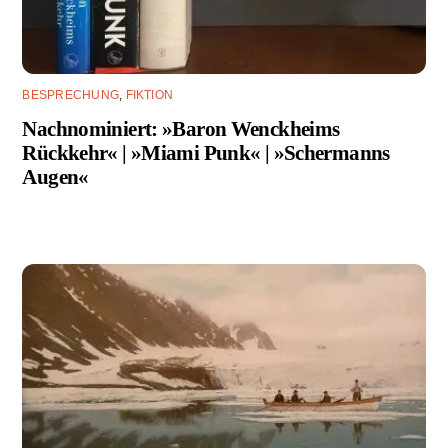
BESPRECHUNG
,
FIKTION
Nachnominiert: »Baron Wenckheims
Rückkehr« | »Miami Punk« | »Schermanns
Augen«