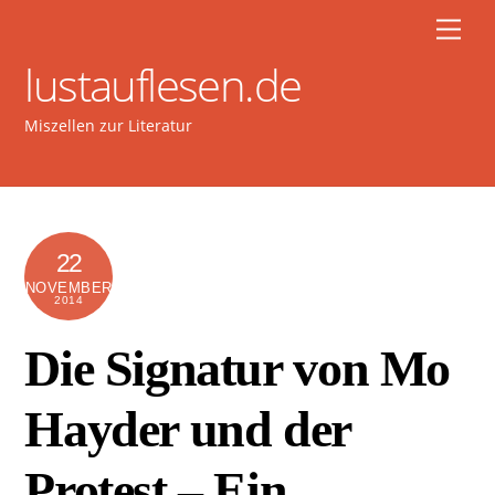
Skip
Men
to
lustauflesen.de
content
Miszellen zur Literatur
22
NOVEMBER
2014
Die Signatur von Mo
Hayder und der
Protest – Ein