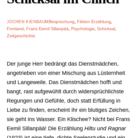
Besprechung
,
Fiktion
Erzählung
,
JOCHEN KIENBAUM
Finnland
,
Frans Eemil Sillanpää
,
Psychologie
,
Schicksal
,
Zeitgeschichte
Der junge Herr bedrängt das Dienstmädchen,
angetrieben von einer Mischung aus Lüsternheit
und Langeweile. Das Dienstmädchen hofft und
bangt, rast aufgewühlt durch widersprüchlichste
Regungen und Gefühle, doch statt Erfüllung in
Liebe zu finden, erscheint ihr ein blutiges Zeichen,
sie geht ins Wasser. Ein Klischee? Nicht bei Frans
Eemil Sillanpää! Die Erzählung
Hiltu und Ragnar
(1923) ist eine tiefe, dichte Seelenstudie und ein