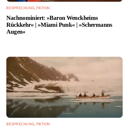
BESPRECHUNG
,
FIKTION
Nachnominiert: »Baron Wenckheims
Rückkehr« | »Miami Punk« | »Schermanns
Augen«
BESPRECHUNG
,
FIKTION