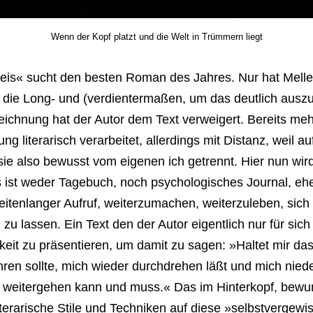
Wenn der Kopf platzt und die Welt in Trümmern liegt
is« sucht den besten Roman des Jahres. Nur hat Mell
 die Long- und (verdientermaßen, um das deutlich ausz
eichnung hat der Autor dem Text verweigert. Bereits mehr
g literarisch verarbeitet, allerdings mit Distanz, weil a
sie also bewusst vom eigenen ich getrennt. Hier nun wird
 ist weder Tagebuch, noch psychologisches Journal, ehe
eitenlanger Aufruf, weiterzumachen, weiterzuleben, sich 
u lassen. Ein Text den der Autor eigentlich nur für sich
hkeit zu präsentieren, um damit zu sagen: »Haltet mir das
ren sollte, mich wieder durchdrehen läßt und mich nieder
 weitergehen kann und muss.« Das im Hinterkopf, bewu
iterarische Stile und Techniken auf diese »selbstvergewi