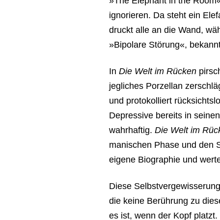
»The Elephant in the Room«,
ignorieren. Da steht ein El
druckt alle an die Wand, wä
»Bipolare Störung«, bekann
In
Die Welt im Rücken
pirsc
jegliches Porzellan zerschläg
und protokolliert rücksichts
Depressive bereits in sein
wahrhaftig.
Die Welt im Rü
manischen Phase und den Stu
eigene Biographie und werte
Diese Selbstvergewisserung 
die keine Berührung zu dies
es ist, wenn der Kopf platzt