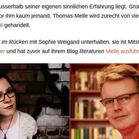
sserhalb seiner eigenen sinnlichen Erfahrung liegt. Gro
vor ihm kaum jemand. Thomas Melle wird zurecht von viel
16
gehandelt.
t im Rücken
mit Sophie Weigand unterhalten, sie ist Mitst
er
und hat zuvor auf ihrem Blog
literaturen
Melle ausfüh