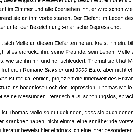
 diese englische Redewendung beschreibt ein offensicht
efant im Zimmer und alle übersehen ihn, er wird schon w
hrend sie an ihm vorbeistarren. Der Elefant im Leben d
ter unter der Bezeichnung »manische Depression«.
ht sich Melle an diesen Elefanten heran, kreist ihn ein, bil
t, alles erdrückt, ihn, seine Freunde, sein Leben. Melle s
los, wie sie ihn hin und her schleudert. Thematisiert hat 
en früheren Romane
Sickster
und
3000 Euro,
aber nicht eh
cken
ist radikal ehrlich, projeziert die Innenwelt des Erkr
rz ins bodenlose Loch der Depression. Thomas Melle wirf
t seine Messungen literarisch aus, schonungslos, sprach
ist Thomas Melle so gut gelungen, dass sie auch denen 
er Krankheit haben, nicht einmal eine annähernde Vorste
. Literatur beweist hier eindrücklich eine ihrer besonder