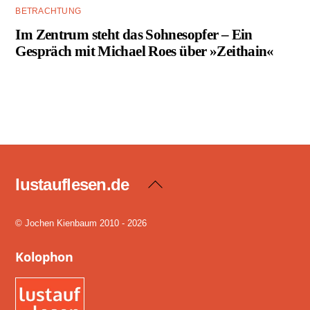
BETRACHTUNG
Im Zentrum steht das Sohnesopfer – Ein
Gespräch mit Michael Roes über »Zeithain«
lustauflesen.de
Back
To
Top
© Jochen Kienbaum 2010 - 2026
Kolophon