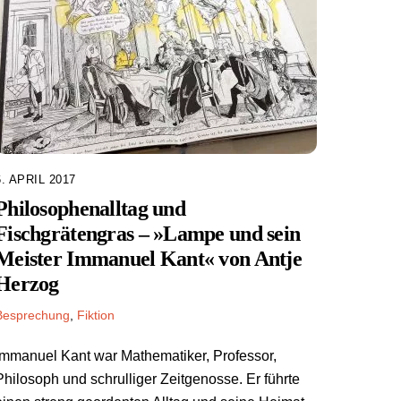
6. APRIL 2017
Philosophenalltag und
Fischgrätengras – »Lampe und sein
Meister Immanuel Kant« von Antje
Herzog
Besprechung
,
Fiktion
Immanuel Kant war Mathematiker, Professor,
Philosoph und schrulliger Zeitgenosse. Er führte