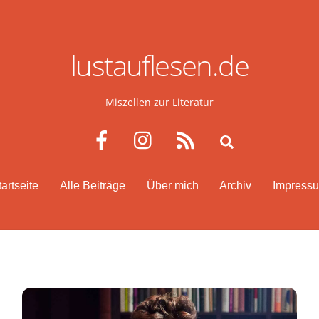
lustauflesen.de
Miszellen zur Literatur
Facebook
Instagram
RSS
Search
tartseite
Alle Beiträge
Über mich
Archiv
Impress